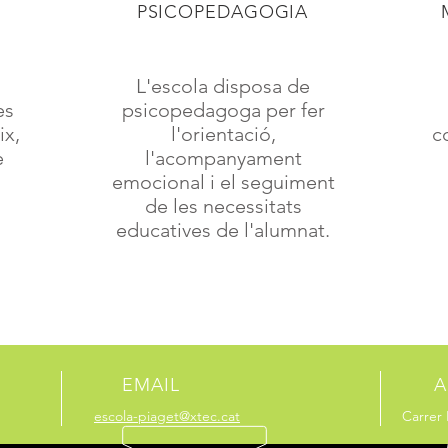
PSICOPEDAGOGIA
L'escola disposa de
es
psicopedagoga per fer
ix,
l'orientació,
c
e
l'acompanyament
emocional i el seguiment
de les necessitats
educatives de l'alumnat.
EMAIL
A
escola-piaget@xtec.cat
Carrer