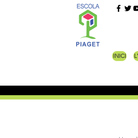
INICI
L