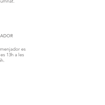
alumnat.
JADOR
e menjador es
les 13h a les
5h.