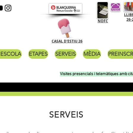
LLIB
26-
NOFC
CASAL D'ESTIU 26
'ESCOLA
ETAPES
SERVEIS
MÈDIA
PREINSCR
Visites presencials i telemàtiques amb cit
SERVEIS