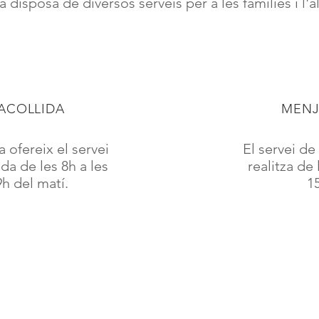
a disposa de diversos serveis per a les famílies i l'
ACOLLIDA
MEN
a ofereix el servei
El servei d
ida de les 8h a les
realitza de 
9h del matí.
1